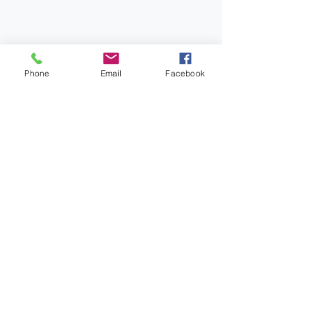
Phone
Email
Facebook
Agrupació Cultural Folklòrica
de Sant Feliu de Llobregat