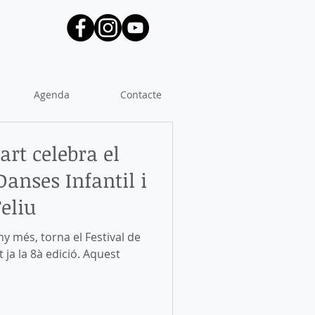
Agenda
Contacte
bart celebra el
 Danses Infantil i
eliu
ny més, torna el Festival de
t ja la 8à edició. Aquest