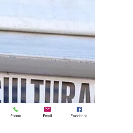
Els gegants a les festes de Can
Maginàs
Els geganters segueixen amb la seva activitat.
Avui, han participat a les festes de Can
Maginàs. Un cop més, fent les delícies de
petits...
Phone
Email
Facebook