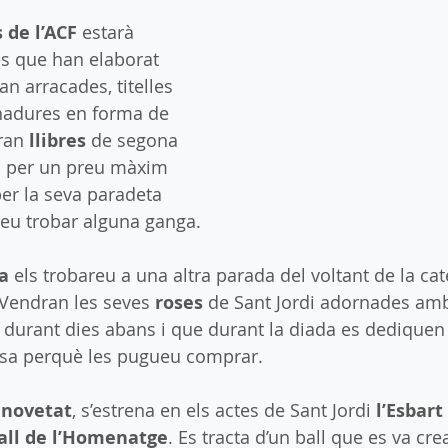
 de l’ACF 
estarà 
s que han elaborat 
an arracades, titelles 
inadures en forma de 
ran 
llibres
 de segona 
 per un preu màxim 
er la seva paradeta 
eu trobar alguna ganga.
a
 els trobareu a una altra parada del voltant de la cat
 Vendran les seves 
roses
 de Sant Jordi adornades amb
durant dies abans i que durant la diada es dediquen 
rosa perquè les pugueu comprar.
 
novetat
, s’estrena en els actes de Sant Jordi 
l’Esbart
all de l’Homenatge
. Es tracta d’un ball que es va cre