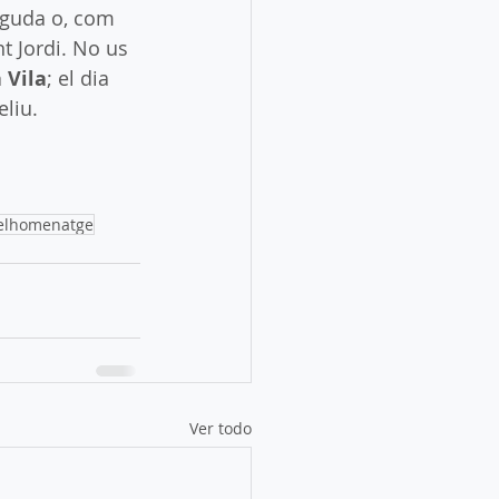
nguda o, com 
t Jordi. No us 
 Vila
; el dia 
liu. 
delhomenatge
Ver todo