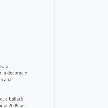
edral 
 la decoració 
a anar 
 que ballarà 
ar al 2009 per 