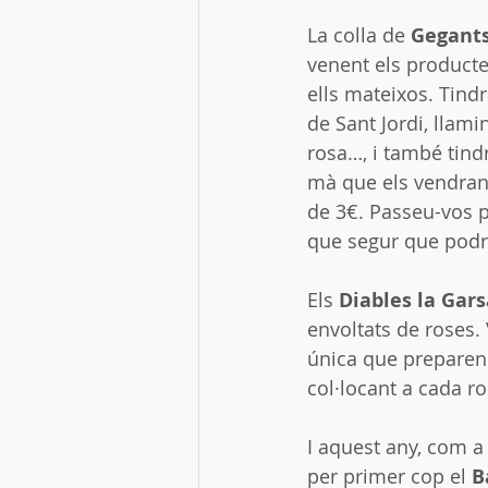
​La colla de 
Gegants
venent els producte
ells mateixos. Tindr
de Sant Jordi, llam
rosa…, i també tind
mà que els vendran
de 3€. Passeu-vos p
que segur que podr
Els 
Diables la Gars
envoltats de roses.
única que preparen 
col·locant a cada 
I aquest any, com a
per primer cop el 
B