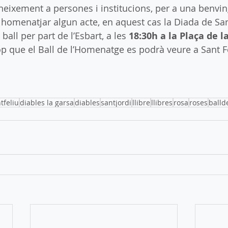
neixement a persones i institucions, per a una benvi
 homenatjar algun acte, en aquest cas la Diada de San
ball per part de l’Esbart, a les 
18:30h a la Plaça de la
op que el Ball de l’Homenatge es podrà veure a Sant Fe
tfeliu
diables la garsa
diables
santjordi
llibre
llibres
rosa
roses
ball