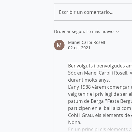
Escribir un comentario...
Exposició 75è Aniversari
Ordenar según:
Lo más nuevo
Esbart
Manel Carpi Rosell
02 oct 2021
Benvolguts i benvolgudes amig
Sóc en Manel Carpi i Rosell, V
durant molts anys. 
L'any 1988 vàrem començar un
vaig tenir el privilegi de ser
patum de Berga ''Festa Bergu
participen en el ball així co
Cohi i Grau, els elements de
Nona. 
En un principi els elements