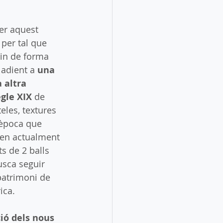
er aquest 
 
per tal que 
in de forma 
 adient a 
una 
 altra 
gle XIX 
de 
eles, textures 
 època que 
en actualment 
s de 2 balls 
usca seguir 
 patrimoni de 
ica.
ió dels nous 