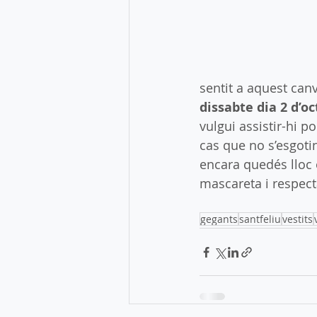
sentit a aquest canv
dissabte dia 2 d’o
vulgui assistir-hi p
cas que no s’esgoti
encara quedés lloc 
mascareta i respecta
gegants
santfeliu
vestits