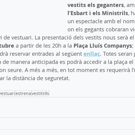
vestits els geganters
, am
l’Esbart i els Ministrils
, 
un espectacle amb el nom
on els gegants cobraran vi
i de vestuari. La presentació dels vestits nous serà el
ctubre
 a partir de les
20h a la 
Plaça Lluís Companys
;
odrà reservar entrades al següent 
enllaç
. Totes seran 
n de manera anticipada es podrà accedir a la plaça el 
on seure. A més a més, en tot moment es requerirà l’
r la distància de seguretat. 
vestuari
estrena
vestits9s