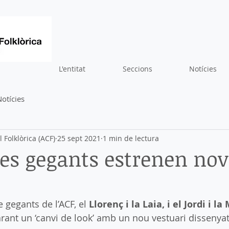
L'entitat
Seccions
Notícies
otícies
 Folklòrica (ACF)
25 sept 2021
1 min de lectura
res gegants estrenen no
 gegants de l’ACF, el 
Llorenç i la Laia, i el Jordi i l
ant un ‘canvi de look’ amb un nou vestuari dissenyat