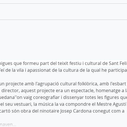
On ens podeu veure
L'AC
aquestes Festes de Tardor
la r
ues que formeu part del teixit festiu i cultural de Sant Feli
eí de la vila i apassionat de la cultura de la qual he participa
 projecte amb l'agrupació cultural folklòrica, amb l'esbart
 el director, aquest projecte era un espectacle, homenatge a l
edana''on vaig coreografiar i dissenyar totes les figures qu
m el seu vestuari, la música la va compondre el Mestre Agustí
 cartó són obra del ninotaire Josep Cardona conegut com a 
 anaven…