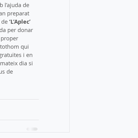
b l’ajuda de 
han preparat 
 de 
‘L’Aplec’ 
da per donar 
 proper 
 tothom qui 
gratuïtes i en 
mateix dia si 
us de 